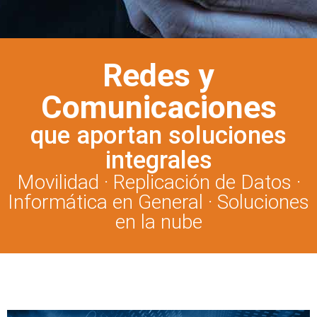
Redes y
Comunicaciones
que aportan soluciones
integrales
Movilidad · Replicación de Datos ·
Informática en General · Soluciones
en la nube